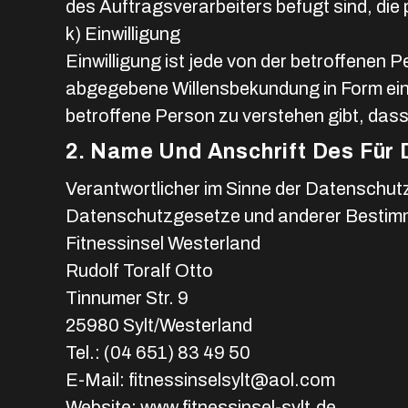
des Auftragsverarbeiters befugt sind, di
k) Einwilligung
Einwilligung ist jede von der betroffenen P
abgegebene Willensbekundung in Form eine
betroffene Person zu verstehen gibt, dass
2. Name Und Anschrift Des Für 
Verantwortlicher im Sinne der Datenschut
Datenschutzgesetze und anderer Bestimmu
Fitnessinsel Westerland
Rudolf Toralf Otto
Tinnumer Str. 9
25980 Sylt/Westerland
Tel.: (04 651) 83 49 50
E-Mail: fitnessinselsylt@aol.com
Website: www.fitnessinsel-sylt.de