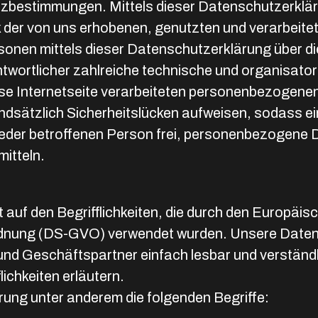
tzbestimmungen. Mittels dieser Datenschutzerklä
ck der von uns erhobenen, genutzten und verarbei
rsonen mittels dieser Datenschutzerklärung über d
erantwortlicher zahlreiche technische und organis
ese Internetseite verarbeiteten personenbezogene
dsätzlich Sicherheitslücken aufweisen, sodass ein
eder betroffenen Person frei, personenbezogene 
mitteln.
 auf den Begrifflichkeiten, die durch den Europäi
nung (DS-GVO) verwendet wurden. Unsere Datensc
 und Geschäftspartner einfach lesbar und verständl
ichkeiten erläutern.
rung unter anderem die folgenden Begriffe: